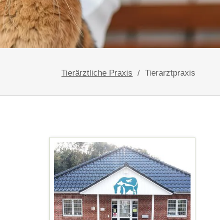
etzt neu mit Zahnröntgen!
 bei Heimtieren
Tierärztliche Praxis
Tierarztpraxis