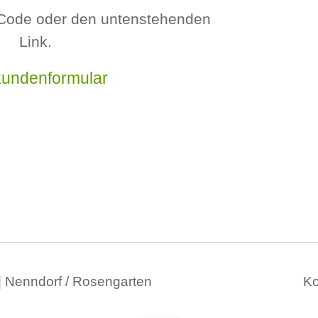
Code oder den untenstehenden
Link.
undenformular
Na
| Nenndorf / Rosengarten
Ko
üb