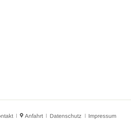
vigation
ntakt
Anfahrt
Datenschutz
Impressum
erspringen