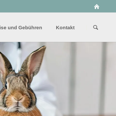
Navigation
überspringe
ise und Gebühren
Kontakt
Suche
ng mit DualVis
Anfahrt
Stellenangebote
ehandlung mit TendoPlus