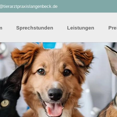
o@tierarztpraxislangenbeck.de
m
Sprechstunden
Leistungen
Pre
Offene Sprechstunde
Akupunktur
Kaninchensprechstunde
Arthrose-Behandlu
Senioren-/Geriatriesprechstunde
Labor
Welpenschnupperbesuch
Röntgen
Operationen
Spezielle Sehnenb
Ultraschall