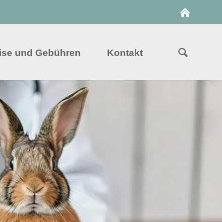
Navigation
überspringe
ise und Gebühren
Kontakt
Suche
ng mit DualVis
Anfahrt
Stellenangebote