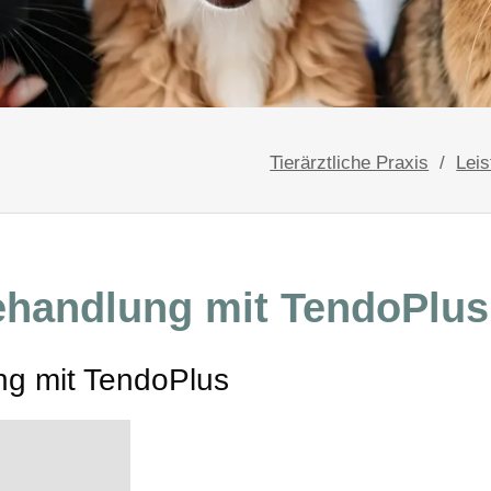
Zahngesundheit - j
Zahnbehandlungen
Tierärztliche Praxis
Lei
ehandlung mit TendoPlus
g mit TendoPlus