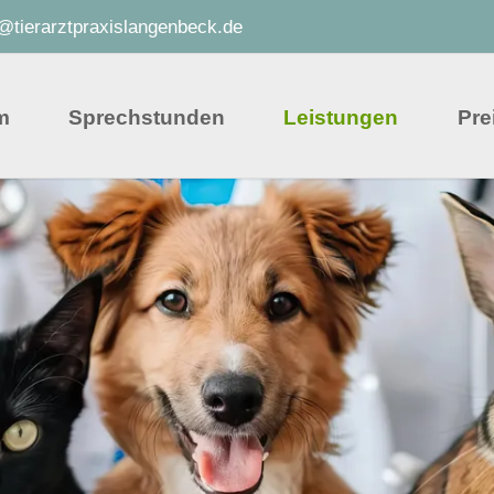
o@tierarztpraxislangenbeck.de
m
Sprechstunden
Leistungen
Pre
Offene Sprechstunde
Akupunktur
Kaninchensprechstunde
Arthrose-Behandlu
Senioren-/Geriatriesprechstunde
Labor
Welpenschnupperbesuch
Röntgen
Operationen
Ultraschall