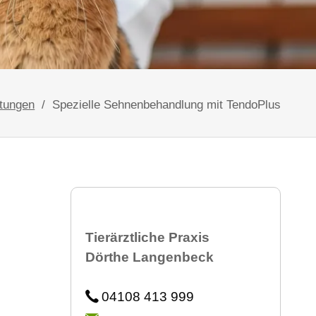
etzt neu mit Zahnröntgen!
 bei Heimtieren
stungen
Spezielle Sehnenbehandlung mit TendoPlus
Tierärztliche Praxis
Dörthe Langenbeck
04108 413 999