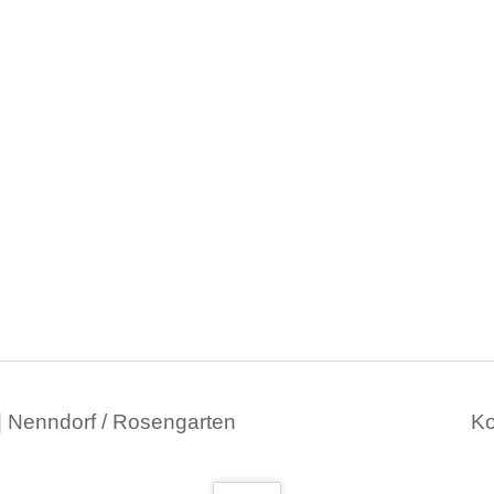
Na
| Nenndorf / Rosengarten
Ko
üb